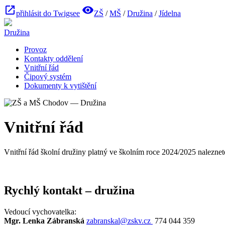
open_in_new
visibility
přihlásit do Twigsee
ZŠ
/
MŠ
/
Družina
/
Jídelna
Družina
Provoz
Kontakty oddělení
Vnitřní řád
Čipový systém
Dokumenty k vytištění
Vnitřní řád
Vnitřní řád školní družiny platný ve školním roce 2024/2025 nalezne
Rychlý kontakt – družina
Vedoucí vychovatelka:
Mgr. Lenka Zábranská
zabranskal@zskv.cz
774 044 359