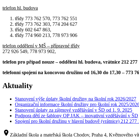
telefon hl. budova
třídy 773 762 570, 773 762 551
třídy 773 762 303, 774 204 627
třídy 602 647 863,
třídy 774 960 213, 778 973 906
telefon oddělení v MŠ – přípravné třídy
272 926 549, 778 973 902,
telefon pro případ nouze – oddělení hl. budova, vrátnice 212 277
telefonní spojení na koncovou družinu od 16,30 do 17,30 – 773 7
Aktuality
Stanovení výše úplaty školní družiny na školní rok 2026/2027
Organizační informace školní družiny pro školní rok 2025/202
Stanovení úplaty za zájmové vzdělávání v ŠD od 1. 9. 2025
Podpora dětí ze šablony OP JAK – inovativní vzdělávání v ŠD
Spojení pro školní družinu v hlavní budově (vrátnice) 212 277
room
Základní škola a mateřská škola Chodov, Praha 4, Květnového vít