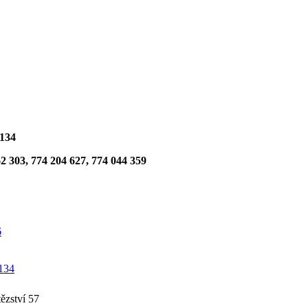
 134
62 303, 774 204 627,
774 044 359
6
 134
ězství 57