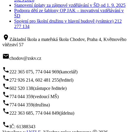
Stanovení úplaty za zájmové vzdělávání v ŠD od 1. 9. 2025
Podpora dětí ze šablony OP JAK – inovativní vzdělávání v
ŠD
Spojení pro školní družinu v hlavní budově (vrátnice) 212
277 134
room
Základní škola a mateřská škola Chodov, Praha 4, Květnového
vítězství 57
mail
chodov@zskv.cz
phone
222 365 075, 774 044 969
(kancelář)
phone
272 926 214, 602 481 255
(ředitel)
phone
602 520 138
(zástupce ředitele)
phone
774 044 359
(vedoucí MŠ)
phone
774 044 359
(družina)
phone
222 363 685, 774 044 849
(jídelna)
phone
IČ: 61388343