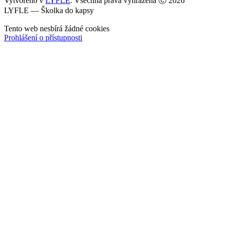
Vytvořeno v
LYFLE
. Všechna práva vyhrazena Ⓒ 2026
LYFLE — Školka do kapsy
Tento web nesbírá žádné cookies
Prohlášení o přístupnosti