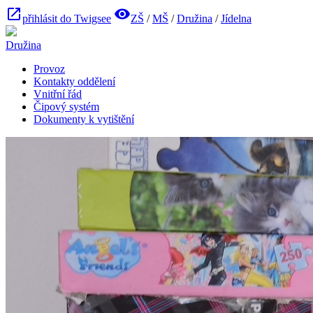
open_in_new
visibility
přihlásit do Twigsee
ZŠ
/
MŠ
/
Družina
/
Jídelna
Družina
Provoz
Kontakty oddělení
Vnitřní řád
Čipový systém
Dokumenty k vytištění