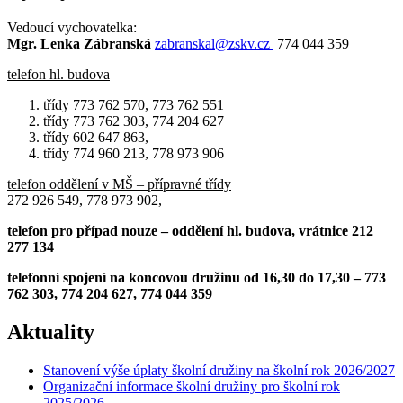
Vedoucí vychovatelka:
Mgr. Lenka Zábranská
zabranskal@zskv.cz
774 044 359
telefon hl. budova
třídy 773 762 570, 773 762 551
třídy 773 762 303, 774 204 627
třídy 602 647 863,
třídy 774 960 213, 778 973 906
telefon oddělení v MŠ – přípravné třídy
272 926 549, 778 973 902,
telefon pro případ nouze – oddělení hl. budova, vrátnice 212
277 134
telefonní spojení na koncovou družinu od 16,30 do 17,30 – 773
762 303, 774 204 627,
774 044 359
Aktuality
Stanovení výše úplaty školní družiny na školní rok 2026/2027
Organizační informace školní družiny pro školní rok
2025/2026